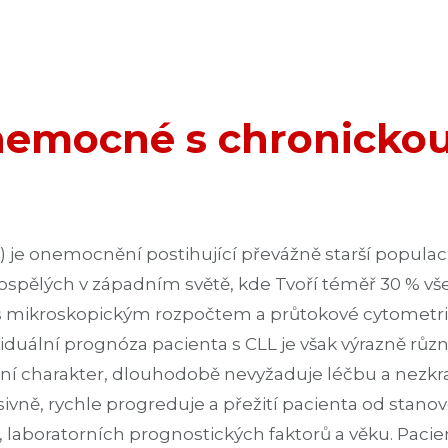
nemocné s chronickou
 je onemocnění postihující převážně starší populaci
i dospělých v západním světě, kde Tvoří téměř 30 % v
 s mikroskopickým rozpočtem a průtokové cytometrie
ndividuální prognóza pacienta s CLL je však výrazně r
ní charakter, dlouhodobě nevyžaduje léčbu a nezkr
sivně, rychle progreduje a přežití pacienta od stano
a, laboratorních prognostických faktorů a věku. Pa