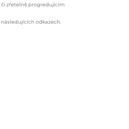
m či zřetelně progredujícím
v následujících odkazech.