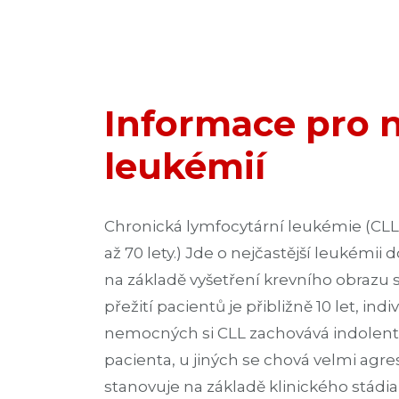
Informace pro 
leukémií
Chronická lymfocytární leukémie (CLL)
až 70 lety.) Jde o nejčastější leukémi
na základě vyšetření krevního obrazu
přežití pacientů je přibližně 10 let, i
nemocných si CLL zachovává indolent
pacienta, u jiných se chová velmi agre
stanovuje na základě klinického stádi