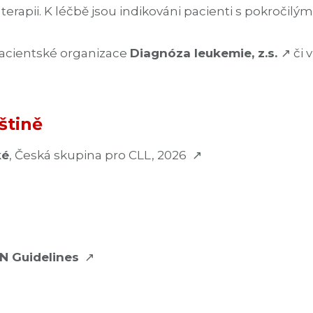
terapii. K léčbě jsou indikováni pacienti s pokročilý
pacientské organizace
Diagnóza leukemie, z.s.
↗
či 
štině
ké
, Česká skupina pro CLL, 2026 ↗
N Guidelines
↗