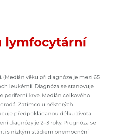
 lymfocytární
. (Medián věku při diagnóze je mezi 65
šech leukémií. Diagnóza se stanovuje
 periferní krve. Medián celkového
ůznorodá. Zatímco u některých
acuje předpokládanou délku života
vení diagnózy je 2–3 roky. Prognóza se
cienti s nízkým stádiem onemocnění