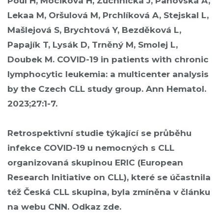
Poul H, Móciková H, Zuchnická J, Panovská A,
Lekaa M, Oršulová M, Prchlíková A, Stejskal L,
Mašlejová S, Brychtová Y, Bezděková L,
Papajík T, Lysák D, Trněný M, Smolej L,
Doubek M. COVID-19 in patients with chronic
lymphocytic leukemia: a multicenter analysis
by the Czech CLL study group. Ann Hematol.
2023;27:1-7.
Retrospektivní studie týkající se průběhu
infekce COVID-19 u nemocných s CLL
organizovaná skupinou ERIC (European
Research Initiative on CLL), které se účastnila
též Česká CLL skupina, byla zmíněna v článku
na webu CNN. Odkaz
zde.