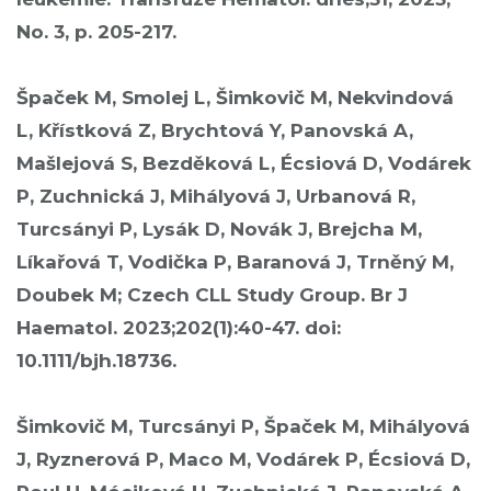
No. 3, p. 205-217.
Špaček M, Smolej L, Šimkovič M, Nekvindová
L, Křístková Z, Brychtová Y, Panovská A,
Mašlejová S, Bezděková L, Écsiová D, Vodárek
P, Zuchnická J, Mihályová J, Urbanová R,
Turcsányi P, Lysák D, Novák J, Brejcha M,
Líkařová T, Vodička P, Baranová J, Trněný M,
Doubek M; Czech CLL Study Group. Br J
Haematol. 2023;202(1):40-47. doi:
10.1111/bjh.18736.
Šimkovič M, Turcsányi P, Špaček M, Mihályová
J, Ryznerová P, Maco M, Vodárek P, Écsiová D,