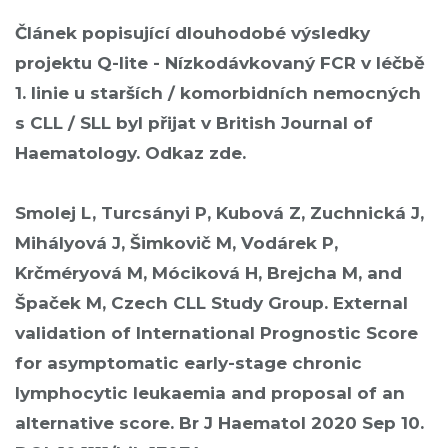
Článek popisující dlouhodobé výsledky
projektu Q-lite - Nízkodávkovaný FCR v léčbě
1. linie u starších / komorbidních nemocných
s CLL / SLL byl přijat v British Journal of
Haematology. Odkaz
zde
.
Smolej L, Turcsányi P, Kubová Z, Zuchnická J,
Mihályová J, Šimkovič M, Vodárek P,
Krčméryová M, Móciková H, Brejcha M, and
Špaček M, Czech CLL Study Group. External
validation of International Prognostic Score
for asymptomatic early-stage chronic
lymphocytic leukaemia and proposal of an
alternative score. Br J Haematol 2020 Sep 10.