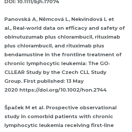
DOI: 10.1111/bjh.17074
Panovská A, Němcová L, Nekvindová L et
al., Real‐world data on efficacy and safety of
obinutuzumab plus chlorambucil, rituximab
plus chlorambucil, and rituximab plus
bendamustine in the frontline treatment of
chronic lymphocytic leukemia: The GO‐
CLLEAR Study by the Czech CLL Study
Group. First published: 13 May
2020
https://doi.org/10.1002/hon.2744
Špaček M et al. Prospective observational
study in comorbid patients with chronic
lymphocytic leukemia receiving first-line