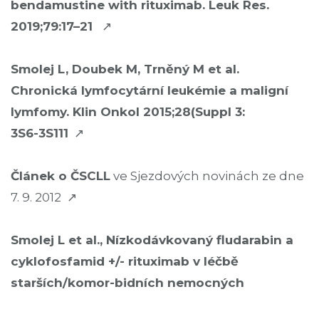
bendamustine with rituximab. Leuk Res.
2019;79:17­–21
↗
Smolej L, Doubek M, Trněný M et al.
Chronická lymfocytární leukémie a maligní
lymfomy. Klin Onkol 2015;28(Suppl 3:
3S6­-3S111
↗
Článek o ČSCLL
ve Sjezdových novinách ze dne
7. 9. 2012 ↗
Smolej L et al., Nízkodávkovaný fludarabin a
cyklofosfamid +/- rituximab v léčbě
starších/komor-bidních nemocných
s CLL/SLL: projekt Q-lite České CLL skupiny
–