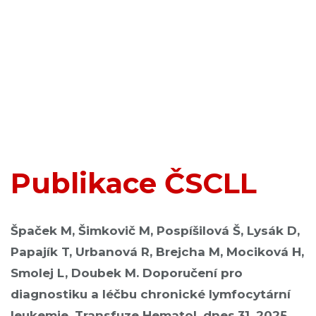
Publikace ČSCLL
Špaček M, Šimkovič M, Pospíšilová Š, Lysák D,
Papajík T, Urbanová R, Brejcha M, Mociková H,
Smolej L, Doubek M. Doporučení pro
diagnostiku a léčbu chronické lymfocytární
leukemie. Transfuze Hematol. dnes,31, 2025,